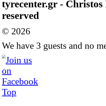
tyrecenter.gr - Christos
Όλες οι τιμές που εμφανίζονται στις προσφορές του καταστήματό
τοποθέτηση, την ζυγοστάθμιση καθώς και μια καινούργια βαλβί
διάστημα
το οποίο δηλώνεται ρητά σε κάθε προσφορά.
reserved
© 2026
We have 3 guests and no m
Top